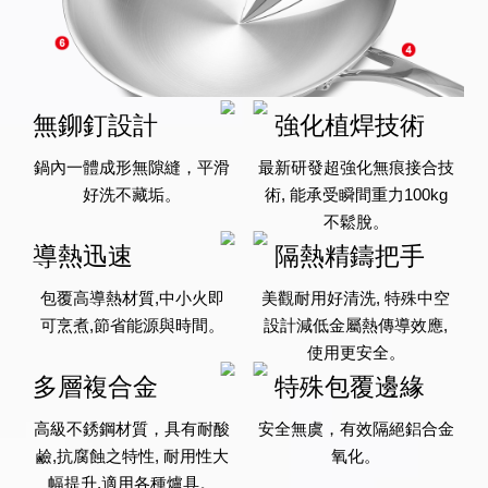
無鉚釘設計
強化植焊技術
鍋內一體成形無隙縫，平滑
最新研發超強化無痕接合技
好洗不藏垢。
術, 能承受瞬間重力100kg
不鬆脫。
導熱迅速
隔熱精鑄把手
包覆高導熱材質,中小火即
美觀耐用好清洗, 特殊中空
可烹煮,節省能源與時間。
設計減低金屬熱傳導效應,
使用更安全。
多層複合金
特殊包覆邊緣
高級不銹鋼材質，具有耐酸
安全無虞，有效隔絕鋁合金
鹼,抗腐蝕之特性, 耐用性大
氧化。
幅提升,適用各種爐具。