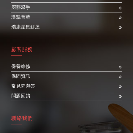
廚藝幫手
璞摯菁萃
瑞康屋集鮮屋
顧客服務
保養維修
保固資訊
常見問與答
問題回饋
聯絡我們