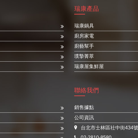
瑞康產品
瑞康鍋具
廚房家電
廚藝幫手
璞摯菁萃
瑞康屋集鮮屋
聯絡我們
銷售據點
公司資訊
台北市士林區社中街434
02-2810-8580