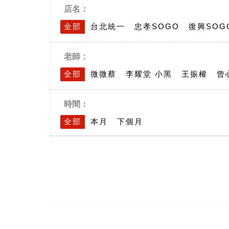
店名：
全部
台北統一
忠孝SOGO
復興SOG
綺麗廣場
士林門市
高雄統一時代
老師：
台中廣三
台南南紡
高雄統一
台南西
全部
微微蔡
李耀堂 小黑
王振權
曾
竹北遠百
陳瑞昌
黃裕文
邱聿涵
湯淯甯
徐翊
時間：
全部
本月
下個月