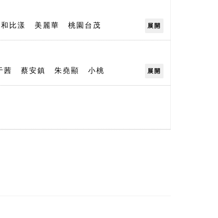
永和比漾
美麗華
桃園台茂
展開
光
台中中港
台中遠百
台中中友
O
南紡購物中心
台中大遠百TO
于茜
蔡安鎮
朱堯顯
小桃
展開