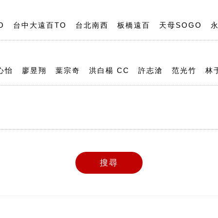
O
台中大遠百TO
台北南西
板橋遠百
天母SOGO
中壢SOGO
新竹SOGO
美麗華
桃園遠東
台北南西新
門
高雄左新
嘉義新光
龐德食計
台中中友
忠孝SOG
心怡
廖昱翔
葉宗奇
洪白楊 CC
許志滄
范光竹
林
倫
林秋香
王建智
李雪
搜尋