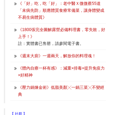
《「好」吃，吃「好」：老中醫Ｘ微微蔡55道
「未病先防」順應體質食療常備菜，讓身體變成
不易生病體質》
《1800張完全圖解露營必備料理書，零失敗，好
上手！》
註：實體書已售罄，請參閱電子書。
《週末大廚》一週兩天，解放你的料理魂！
《體內自療一杯有感》：減重×排毒×提升免疫力
×好精神
《壓力鍋煉金術》低脂美顏╳一鍋三菜╳不變經
典
【 社群 】