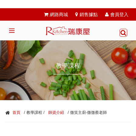
網路商城
銷售據點
會員登入
教學課程
首頁
/ 教學課程 /
師資介紹
/ 微笑主廚-微微蔡老師