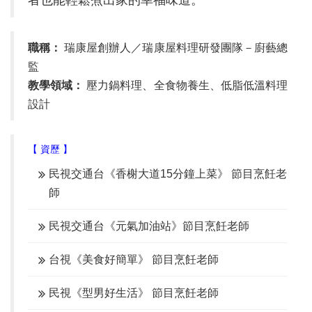
者也能輕鬆煮出家的幸福味道。
職稱：
瑞康屋創辦人／瑞康屋料理研發團隊－廚藝總
監
教學領域：
壓力鍋料理、全食物養生、低脂低溫料理
設計
【 資歷 】
民視交通台《香榭大道15分鐘上菜》 節目烹飪老
師
民視交通台《元氣加油站》節目烹飪老師
台視《美食好簡單》 節目烹飪老師
民視《型男好生活》 節目烹飪老師